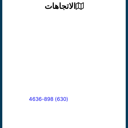
الاتجاهات
يقع مركز الدومينيكان لمحو الأمية في
260
جادة فيرمونت في أورورا، إلينوي
.
نحن نقع شرق جادة فارنسورث وجنوب
شارع ليبرتي، ونقع في نفس المربع السكني
الذي تقع فيه أبرشية سانت تيريز في مبنى
الدير المكون من طابقين. تُعقد دروس
المواطنة عبر موقف السيارات في مبنى
مدرسة سانت تيريز.
اتصل اليوم:
(630) 898-4636