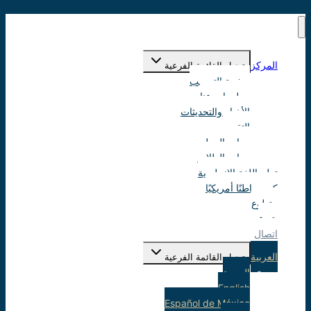
المركز
تبديل القائمة الفرعية
صفحة الترحيب
معلومات عنا
الأخبار والتحديثات
التقويم
موارد المعلم
موارد الطلاب
تعلم اللغة الانجليزية
كن مواطنًا أمريكيًا
متطوع
يتبرع
اتصال
العربية
تبديل القائمة الفرعية
العربية
English
Español de México