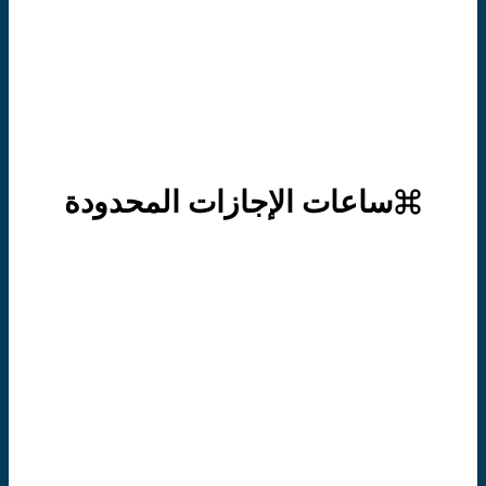
يُرجى ملاحظة أن مركز الدومينيكان لمحو الأمية
مغلق خلال شهر يوليو ولديه عدد محدود من
الموظفين في الموقع خلال فصل الصيف من 15
يونيو إلى 1 أغسطس.
ساعات الإجازات المحدودة
يغلق المركز لمدة أسبوعين خلال موسم أعياد
الميلاد وعطلة الربيع.