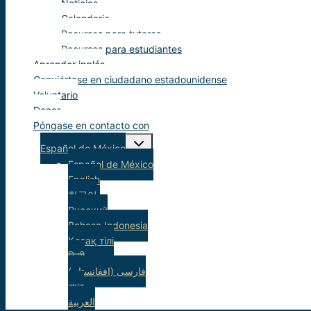
Noticias
Calendario
Recursos para tutores
Recursos para estudiantes
Aprender inglés
Conviértase en ciudadano estadounidense
Voluntario
Donar
Póngase en contacto con
Alternar
Español de México
menú
infantil
Español de México
English
한국어
Русский
Bahasa Indonesia
Қазақ тілі
हिन्दी
(فارسی (افغانستان
বাংলা
العربية