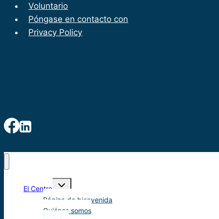
Voluntario
Póngase en contacto con
Privacy Policy
Alternar
El Centro
menú
infantil
Página de bienvenida
Quiénes somos