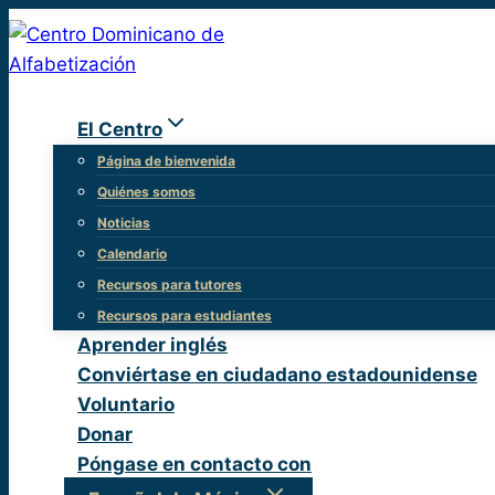
Ir
al
contenido
El Centro
Página de bienvenida
Quiénes somos
Noticias
Calendario
Recursos para tutores
Recursos para estudiantes
Aprender inglés
Conviértase en ciudadano estadounidense
Voluntario
Donar
Póngase en contacto con