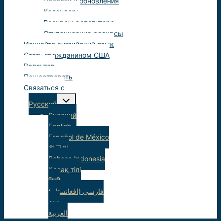
Новости и обновления
Календарь
Ресурсы репетитора
Студенческие ресурсы
Изучайте английский язык
Стать гражданином США
Волонтер
Пожертвовать
Связаться с
Переключить
Русский
детское
меню
Русский
English
Español de México
한국어
Bahasa Indonesia
Қазақ тілі
हिन्दी
(فارسی (افغانستان
বাংলা
العربية