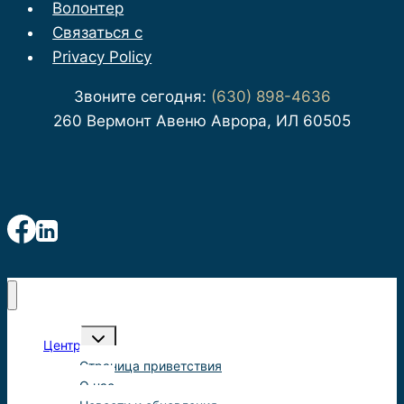
Волонтер
Связаться с
Privacy Policy
Звоните сегодня:
(630) 898-4636
260 Вермонт Авеню Аврора, ИЛ 60505
Переключить
Центр
детское
меню
Страница приветствия
О нас