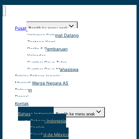
Pusat
Beralih ke menu anak
Halaman Selamat Datang
Tentang Kami
Berita & Pembaruan
Kalender
Sumber Daya Tutor
Sumber Daya Mahasiswa
Belajar Bahasa Inggris
Menjadi Warga Negara AS
Relawan
Donasi
Kontak
Bahasa Indonesia
Beralih ke menu anak
Bahasa Indonesia
English
Español de México