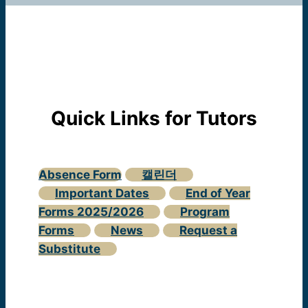
Quick Links for Tutors
Absence Form
캘린더
Important Dates
End of Year
Forms 2025/2026
Program
Forms
News
Request a
Substitute