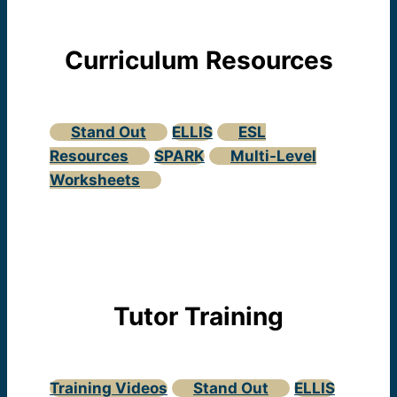
Curriculum Resources
Stand Out
ELLIS
ESL
Resources
SPARK
Multi-Level
Worksheets
Tutor Training
Training Videos
Stand Out
ELLIS